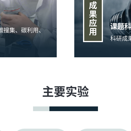
成
果
应
课题
碳搜集、碳利用、
用
科研成
主要实验