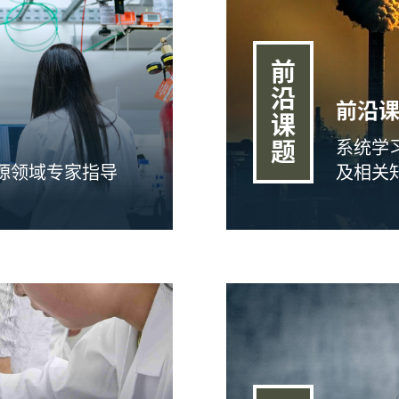
前
沿
前沿
课
系统学
题
源领域专家指导
及相关