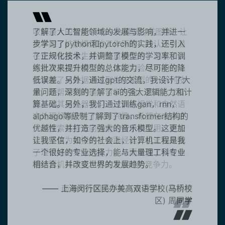
了解了人工智能领域的发展与影响，并进一
步学习了python和pytorch的实践，还引入
了正规化技术，并调整了模型的学习率和训
练批次来提升模型的总体能力，尽可能的降
低误差。另外，通过gpt的交流，我设计了大
量问题，深刻的了解了ai的强大逻辑能力和计
算基础。另外，我们通过训练gan，rnn，
alphago等级制了解到了transformer结构的
优越性，并打造了强大的音乐模型。这更加
让我坚信，如今的社会上，计算机工程是我
一个很好的专业选择，能与大量理工科专业
相结合，并改变世界的发展趋势。
—— 上海闵行区民办美高双语学校(马桥校
区) 周同学